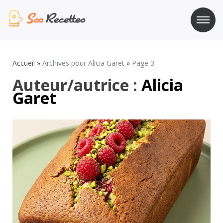
Aller
au
contenu
Sos Recette
Recettes de cuisine de A à Z
Accueil
»
Archives pour Alicia Garet
»
Page 3
Auteur/autrice :
Alicia
Garet