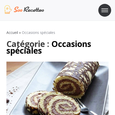
Aller
au
contenu
Sos Recette
Recettes de cuisine de A à Z
Accueil
»
Occasions spéciales
Catégorie :
Occasions
spéciales