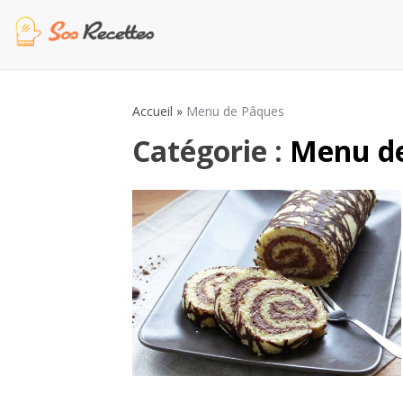
Aller
au
contenu
Sos Recette
Recettes de cuisine de A à Z
Accueil
»
Menu de Pâques
Catégorie :
Menu d