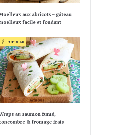
Moelleux aux abricots – gâteau
moelleux facile et fondant
POPULAR
Wraps au saumon fumé,
concombre & fromage frais