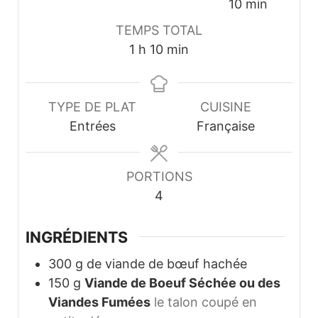
minutes
10
min
TEMPS TOTAL
heure
minutes
1
h
10
min
TYPE DE PLAT
CUISINE
Entrées
Française
PORTIONS
4
INGRÉDIENTS
300
g
de viande de bœuf hachée
150
g
Viande de Boeuf Séchée ou des
Viandes Fumées
le talon coupé en