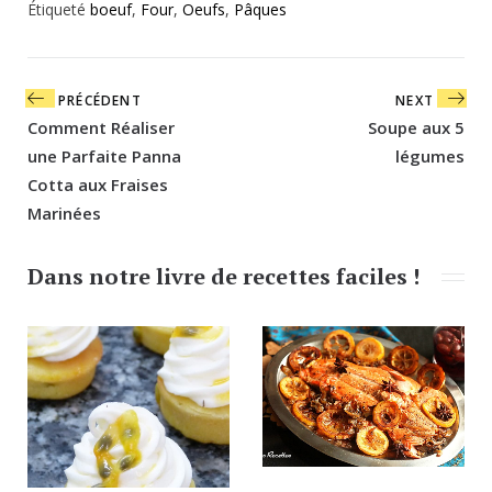
Étiqueté
boeuf
,
Four
,
Oeufs
,
Pâques
Navigation
PRÉCÉDENT
NEXT
de
Comment Réaliser
Soupe aux 5
l’article
une Parfaite Panna
légumes
Cotta aux Fraises
Marinées
Dans notre livre de recettes faciles !