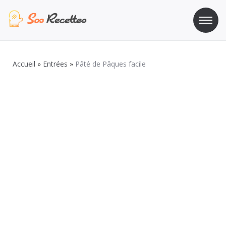
Aller
au
contenu
Sos Recette
Recettes de cuisine de A à Z
Accueil
»
Entrées
»
Pâté de Pâques facile