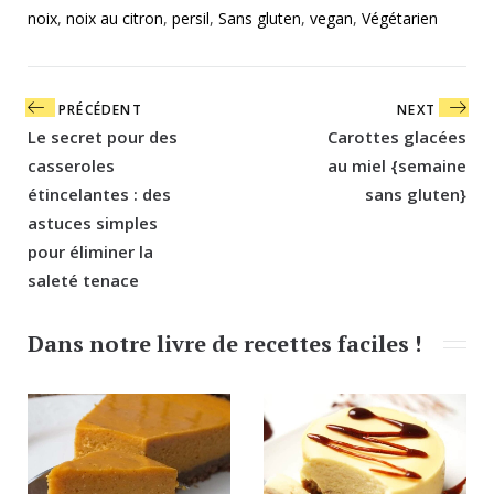
noix
,
noix au citron
,
persil
,
Sans gluten
,
vegan
,
Végétarien
Navigation
PRÉCÉDENT
NEXT
de
Le secret pour des
Carottes glacées
l’article
casseroles
au miel {semaine
étincelantes : des
sans gluten}
astuces simples
pour éliminer la
saleté tenace
Dans notre livre de recettes faciles !