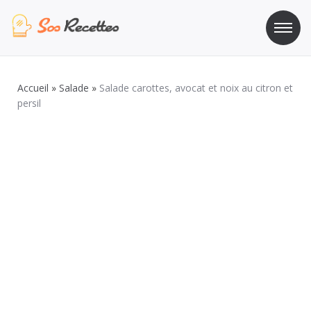
Aller
au
contenu
Sos Recette
Recettes de cuisine de A à Z
Accueil
»
Salade
»
Salade carottes, avocat et noix au citron et
persil