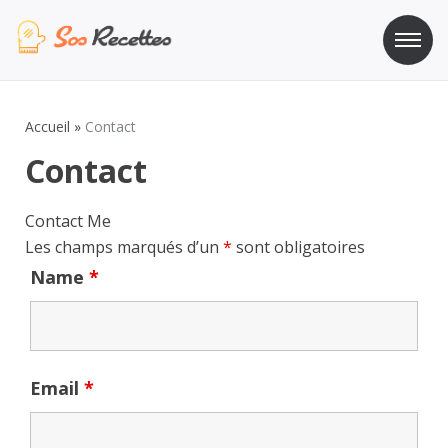
Aller
au
contenu
Sos Recette
Recettes de cuisine de A à Z
Accueil
»
Contact
Contact
Contact Me
Les champs marqués d’un
*
sont obligatoires
Name
*
Email
*