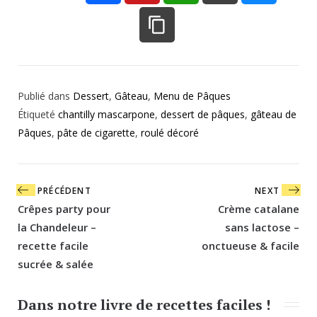
Publié dans
Dessert
,
Gâteau
,
Menu de Pâques
Étiqueté
chantilly mascarpone
,
dessert de pâques
,
gâteau de
Pâques
,
pâte de cigarette
,
roulé décoré
Navigation
PRÉCÉDENT
NEXT
de
Crêpes party pour
Crème catalane
l’article
la Chandeleur –
sans lactose –
recette facile
onctueuse & facile
sucrée & salée
Dans notre livre de recettes faciles !