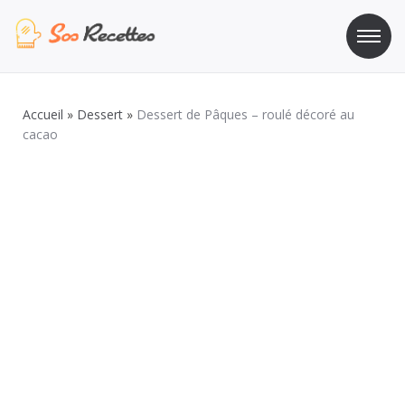
Aller
au
contenu
Sos Recette
Recettes de cuisine de A à Z
Accueil
»
Dessert
»
Dessert de Pâques – roulé décoré au
cacao