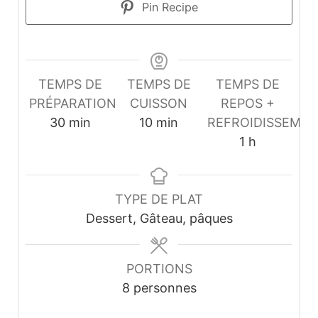
Pin Recipe
TEMPS DE
TEMPS DE
TEMPS DE
PRÉPARATION
CUISSON
REPOS +
minutes
minutes
30
min
10
min
REFROIDISSEME
heure
1
h
TYPE DE PLAT
Dessert, Gâteau, pâques
PORTIONS
8
personnes