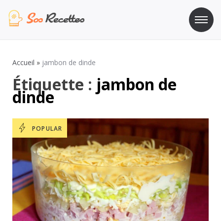
Aller
au
contenu
Sos Recette
Recettes de cuisine de A à Z
Accueil
»
jambon de dinde
Étiquette :
jambon de
dinde
POPULAR