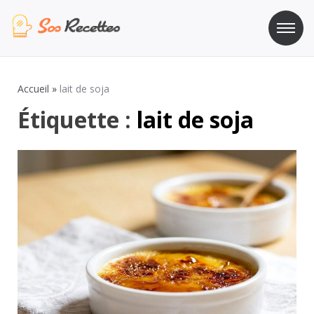
Aller
au
contenu
Sos Recette
Recettes de cuisine de A à Z
Accueil
»
lait de soja
Étiquette :
lait de soja