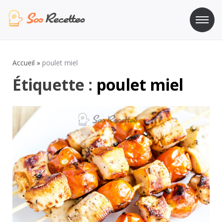
Aller
au
contenu
Sos Recette
Recettes de cuisine de A à Z
Accueil
»
poulet miel
Étiquette :
poulet miel