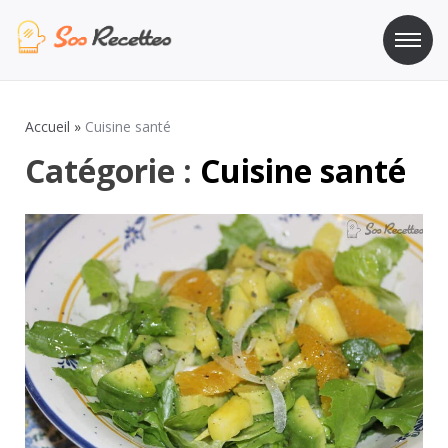
Aller
au
contenu
Sos Recette
Recettes de cuisine de A à Z
Accueil
»
Cuisine santé
Catégorie :
Cuisine santé