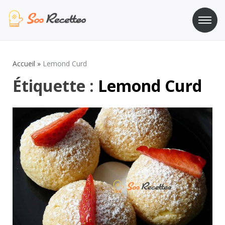
Aller
au
contenu
Sos Recette
Recettes de cuisine de A à Z
Accueil
»
Lemond Curd
Étiquette :
Lemond Curd