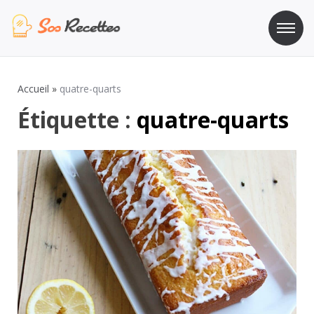
Aller
au
contenu
Sos Recette
Recettes de cuisine de A à Z
Accueil
»
quatre-quarts
Étiquette :
quatre-quarts