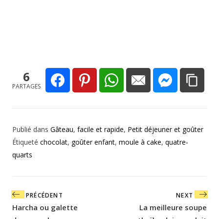
6
PARTAGES
Publié dans
Gâteau
,
facile et rapide
,
Petit déjeuner et goûter
Étiqueté
chocolat
,
goûter enfant
,
moule à cake
,
quatre-
quarts
Navigation
PRÉCÉDENT
NEXT
de
Harcha ou galette
La meilleure soupe