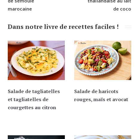
l’article
de semoule
thaïlandaise au lait
marocaine
de coco
Dans notre livre de recettes faciles !
Salade de tagliatelles
Salade de haricots
et tagliatelles de
rouges, maïs et avocat
courgettes au citron