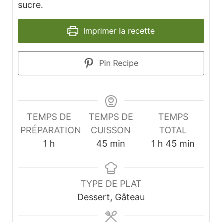
sucre.
Imprimer la recette
Pin Recipe
TEMPS DE
TEMPS DE
TEMPS
PRÉPARATION
CUISSON
TOTAL
heure
minutes
heure
minutes
1
h
45
min
1
h
45
min
TYPE DE PLAT
Dessert, Gâteau