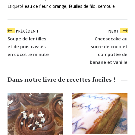
Étiqueté
eau de fleur d'orange
,
feuilles de filo
,
semoule
Navigation
PRÉCÉDENT
NEXT
de
Soupe de lentilles
Cheesecake au
l’article
et de pois cassés
sucre de coco et
en cocotte minute
compotée de
banane et vanille
Dans notre livre de recettes faciles !