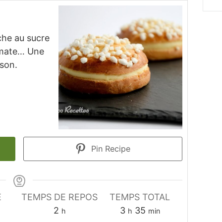
che au sucre
omate… Une
son.
Pin Recipe
E
TEMPS DE REPOS
TEMPS TOTAL
heures
heures
minutes
2
3
35
h
h
min