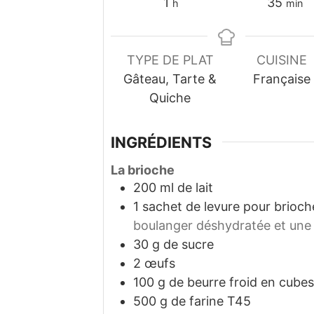
heure
minu
1
35
h
min
TYPE DE PLAT
CUISINE
Gâteau, Tarte &
Française
Quiche
INGRÉDIENTS
La brioche
200
ml
de lait
1
sachet de levure pour brioc
boulanger déshydratée et une 
30
g
de sucre
2
œufs
100
g
de beurre froid en cubes
500
g
de farine T45