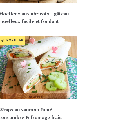
Moelleux aux abricots – gâteau
moelleux facile et fondant
POPULAR
Wraps au saumon fumé,
concombre & fromage frais