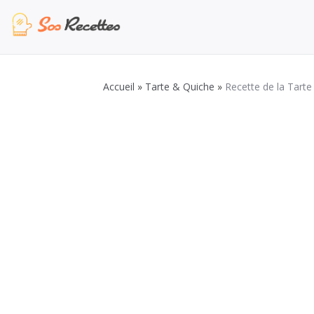
Aller
au
contenu
Sos Recette
Recettes de cuisine de A à Z
Accueil
»
Tarte & Quiche
»
Recette de la Tart