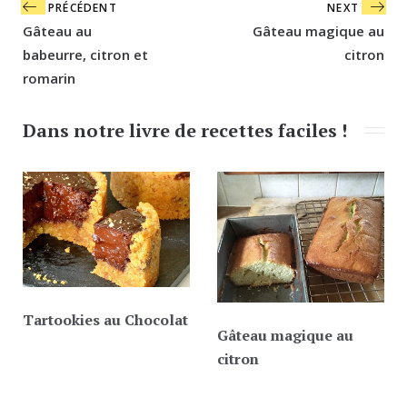
Navigation
PRÉCÉDENT
NEXT
de
Gâteau au
Gâteau magique au
l’article
babeurre, citron et
citron
romarin
Dans notre livre de recettes faciles !
Tartookies au Chocolat
Gâteau magique au
citron