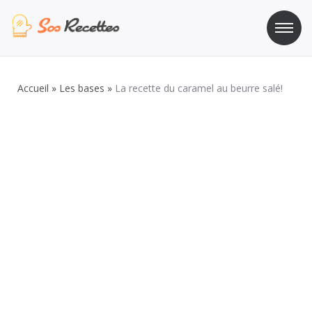
Aller
au
contenu
Sos Recette
Recettes de cuisine de A à Z
Accueil
»
Les bases
»
La recette du caramel au beurre salé!