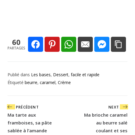
60
PARTAGES
Publié dans
Les bases
,
Dessert
,
facile et rapide
Étiqueté
beurre
,
caramel
,
Crème
Navigation
PRÉCÉDENT
NEXT
de
Ma tarte aux
Ma brioche caramel
l’article
framboises, sa pâte
au beurre salé
sablée à l’amande
coulant et ses