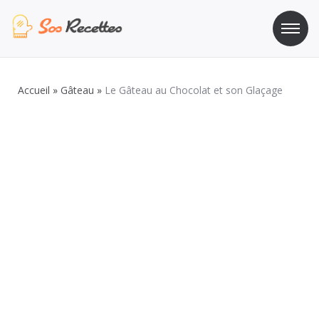
Aller
au
contenu
Sos Recette
Recettes de cuisine de A à Z
Accueil
»
Gâteau
»
Le Gâteau au Chocolat et son Glaçage