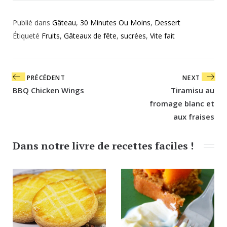
Publié dans
Gâteau
,
30 Minutes Ou Moins
,
Dessert
Étiqueté
Fruits
,
Gâteaux de fête
,
sucrées
,
Vite fait
Navigation
PRÉCÉDENT
NEXT
de
BBQ Chicken Wings
Tiramisu au
l’article
fromage blanc et
aux fraises
Dans notre livre de recettes faciles !