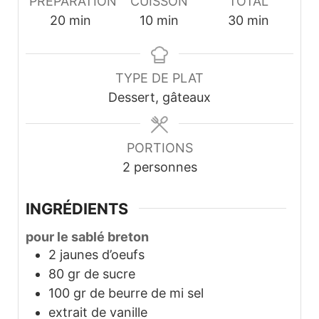
PRÉPARATION
CUISSON
TOTAL
minutes
minutes
minutes
20
min
10
min
30
min
TYPE DE PLAT
Dessert, gâteaux
PORTIONS
2
personnes
INGRÉDIENTS
pour le sablé breton
2
jaunes d’oeufs
80
gr
de sucre
100
gr
de beurre de mi sel
extrait de vanille