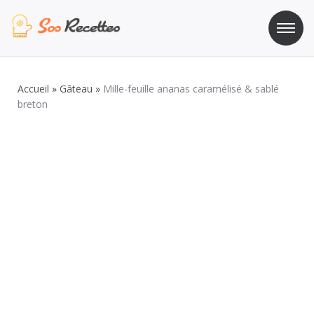
Aller
au
contenu
Sos Recette
Recettes de cuisine de A à Z
Accueil
»
Gâteau
»
Mille-feuille ananas caramélisé & sablé
breton