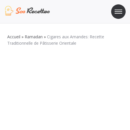
Aller
au
contenu
Sos Recette
Recettes de cuisine de A à Z
Accueil
»
Ramadan
»
Cigares aux Amandes: Recette
Traditionnelle de Pâtisserie Orientale