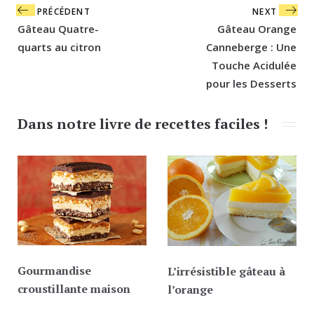
Navigation
PRÉCÉDENT
NEXT
de
Gâteau Quatre-
Gâteau Orange
l’article
quarts au citron
Canneberge : Une
Touche Acidulée
pour les Desserts
Dans notre livre de recettes faciles !
Gourmandise
L’irrésistible gâteau à
croustillante maison
l’orange