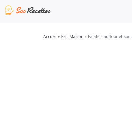
Aller
au
contenu
Sos Recette
Recettes de cuisine de A à Z
Accueil
»
Fait Maison
»
Falafels au four et sa