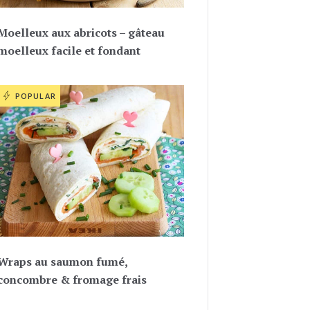
Moelleux aux abricots – gâteau
moelleux facile et fondant
POPULAR
Wraps au saumon fumé,
concombre & fromage frais