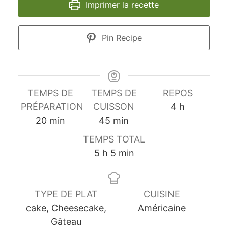
Imprimer la recette
Pin Recipe
TEMPS DE
TEMPS DE
REPOS
heures
PRÉPARATION
CUISSON
4
h
minutes
minutes
20
min
45
min
TEMPS TOTAL
heures
minutes
5
h
5
min
TYPE DE PLAT
CUISINE
cake, Cheesecake,
Américaine
Gâteau