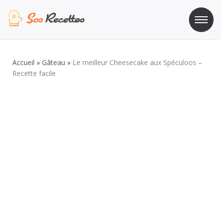
Aller
au
contenu
Sos Recette
Recettes de cuisine de A à Z
Accueil
»
Gâteau
»
Le meilleur Cheesecake aux Spéculoos –
Recette facile