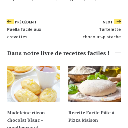
Navigation
PRÉCÉDENT
NEXT
de
Paëlla facile aux
Tartelette
l’article
crevettes
chocolat-pistache
Dans notre livre de recettes faciles !
Madeleine citron
Recette Facile Pâte à
chocolat blanc –
Pizza Maison
moelleuses et