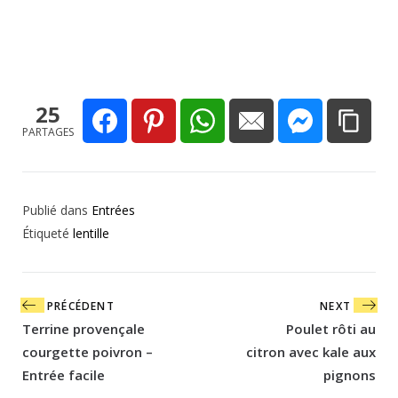
25
PARTAGES
Publié dans
Entrées
Étiqueté
lentille
Navigation
PRÉCÉDENT
NEXT
de
Terrine provençale
Poulet rôti au
l’article
courgette poivron –
citron avec kale aux
Entrée facile
pignons