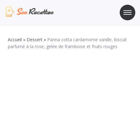
Aller
au
contenu
Sos Recette
Recettes de cuisine de A à Z
Accueil
»
Dessert
»
Panna cotta cardamome vanille, biscuit
parfumé à la rose, gelée de framboise et fruits rouges