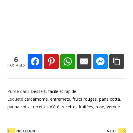
6
PARTAGES
Publié dans
Dessert
,
facile et rapide
Étiqueté
cardamome
,
entremets
,
fruits rouges
,
pana cotta
,
panna cotta
,
recettes d'été
,
recettes fruitées
,
rose
,
Verrine
Navigation
PRÉCÉDENT
NEXT