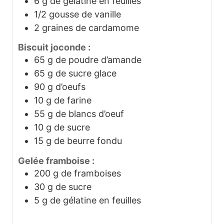
6
g
de gélatine en feuilles
1/2
gousse de vanille
2
graines de cardamome
Biscuit joconde :
65
g
de poudre d’amande
65
g
de sucre glace
90
g
d’oeufs
10
g
de farine
55
g
de blancs d’oeuf
10
g
de sucre
15
g
de beurre fondu
Gelée framboise :
200
g
de framboises
30
g
de sucre
5
g
de gélatine en feuilles