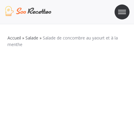
Aller
au
contenu
Sos Recette
Recettes de cuisine de A à Z
Accueil
»
Salade
»
Salade de concombre au yaourt et à la
menthe