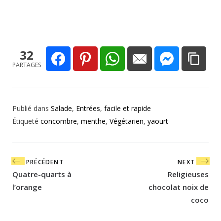
32
PARTAGES
Publié dans
Salade
,
Entrées
,
facile et rapide
Étiqueté
concombre
,
menthe
,
Végétarien
,
yaourt
Navigation
PRÉCÉDENT
NEXT
de
Quatre-quarts à
Religieuses
l’article
l’orange
chocolat noix de
coco