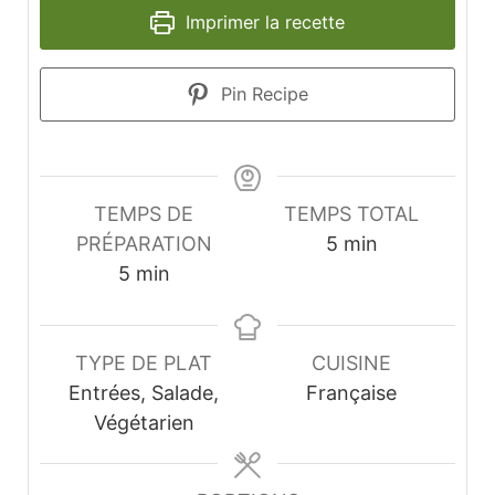
Imprimer la recette
Pin Recipe
TEMPS DE
TEMPS TOTAL
minutes
PRÉPARATION
5
min
minutes
5
min
TYPE DE PLAT
CUISINE
Entrées, Salade,
Française
Végétarien