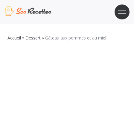
Aller
au
contenu
Sos Recette
Recettes de cuisine de A à Z
Accueil
»
Dessert
»
Gâteau aux pommes et au miel