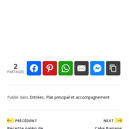
2
PARTAGES
Publié dans
Entrées
,
Plat principal et accompagnement
Navigation
PRÉCÉDENT
NEXT
de
Recette paléo de
Cake Banane