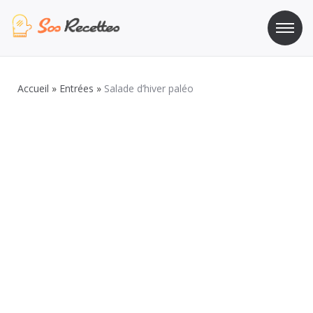
Aller
au
contenu
Sos Recette
Recettes de cuisine de A à Z
Accueil
»
Entrées
»
Salade d’hiver paléo