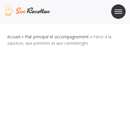
Aller
au
contenu
Sos Recette
Recettes de cuisine de A à Z
Accueil
»
Plat principal et accompagnement
»
Farce à la
saucisse, aux pommes et aux canneberges