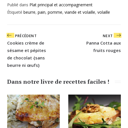
Publié dans
Plat principal et accompagnement
Étiqueté
beurre
,
pain
,
pomme
,
viande et volaille
,
volaille
Navigation
PRÉCÉDENT
NEXT
de
Cookies crème de
Panna Cotta aux
l’article
sésame et pépites
fruits rouges
de chocolat {sans
beurre ni œufs}
Dans notre livre de recettes faciles !