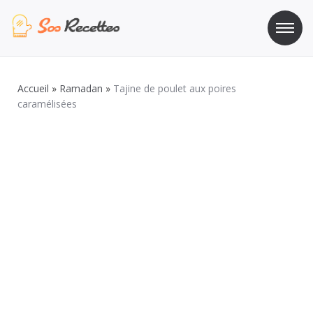
Aller
au
contenu
Sos Recette
Recettes de cuisine de A à Z
Accueil
»
Ramadan
»
Tajine de poulet aux poires
caramélisées