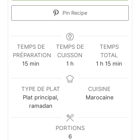
Pin Recipe
TEMPS DE
TEMPS DE
TEMPS
PRÉPARATION
CUISSON
TOTAL
minutes
heure
heure
minutes
15
min
1
h
1
h
15
min
TYPE DE PLAT
CUISINE
Plat principal,
Marocaine
ramadan
PORTIONS
6