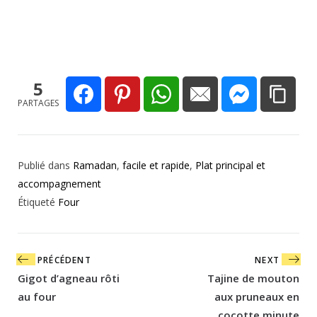
5
PARTAGES
Publié dans
Ramadan
,
facile et rapide
,
Plat principal et
accompagnement
Étiqueté
Four
Navigation
PRÉCÉDENT
NEXT
de
Gigot d’agneau rôti
Tajine de mouton
l’article
au four
aux pruneaux en
cocotte minute