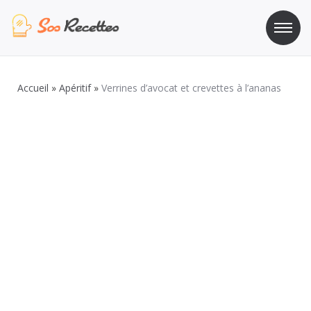
Aller
au
contenu
Sos Recette
Recettes de cuisine de A à Z
Accueil
»
Apéritif
»
Verrines d’avocat et crevettes à l’ananas