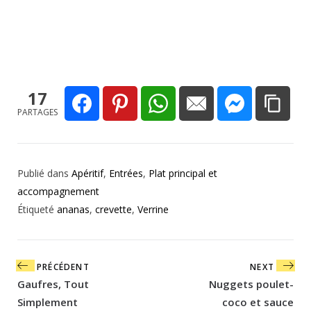
17
PARTAGES
Publié dans
Apéritif
,
Entrées
,
Plat principal et
accompagnement
Étiqueté
ananas
,
crevette
,
Verrine
Navigation
PRÉCÉDENT
NEXT
de
Gaufres, Tout
Nuggets poulet-
l’article
Simplement
coco et sauce