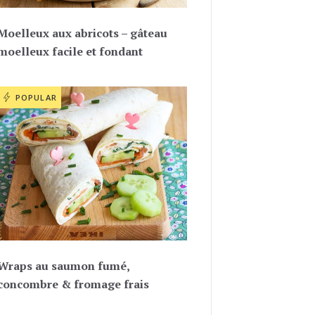
Moelleux aux abricots – gâteau
moelleux facile et fondant
POPULAR
Wraps au saumon fumé,
concombre & fromage frais