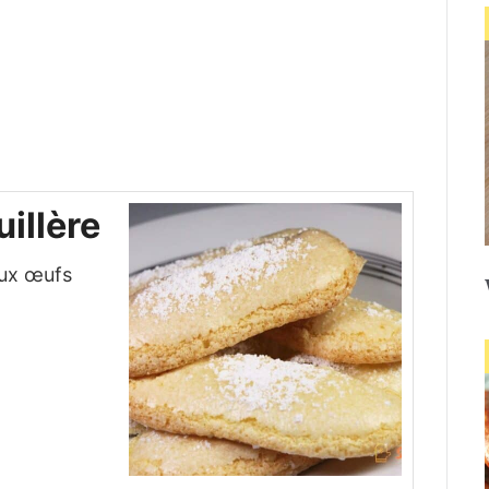
uillère
aux œufs