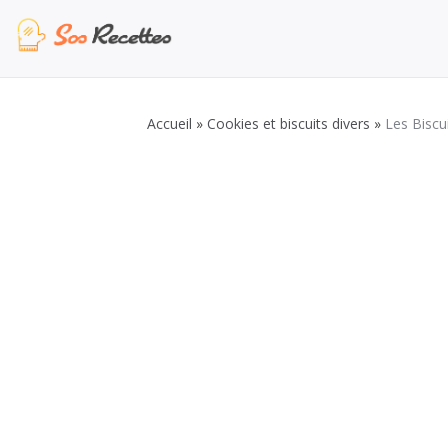
Aller
au
contenu
Sos Recette
Recettes de cuisine de A à Z
Accueil
»
Cookies et biscuits divers
»
Les Biscui