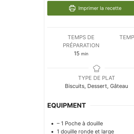
Imprimer la recette
TEMPS DE
TEMP
PRÉPARATION
minutes
15
min
TYPE DE PLAT
Biscuits, Dessert, Gâteau
EQUIPMENT
– 1 Poche à douille
1 douille ronde et large