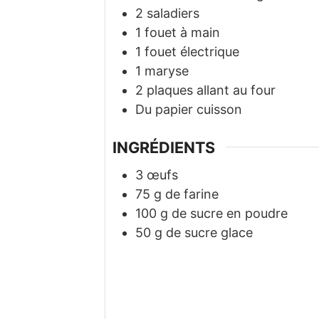
2 saladiers
1 fouet à main
1 fouet électrique
1 maryse
2 plaques allant au four
Du papier cuisson
INGRÉDIENTS
3
œufs
75
g
de farine
100
g
de sucre en poudre
50
g
de sucre glace