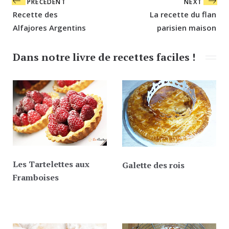
Navigation
PRÉCÉDENT
NEXT
de
Recette des
La recette du flan
l’article
Alfajores Argentins
parisien maison
Dans notre livre de recettes faciles !
Les Tartelettes aux
Galette des rois
Framboises