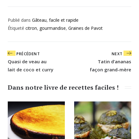
Publié dans
Gâteau
,
facile et rapide
Étiqueté
citron
,
gourmandise
,
Graines de Pavot
Navigation
PRÉCÉDENT
NEXT
de
Quasi de veau au
Tatin d’ananas
l’article
lait de coco et curry
façon grand-mère
Dans notre livre de recettes faciles !