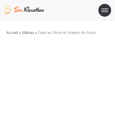
Aller
au
contenu
Sos Recette
Recettes de cuisine de A à Z
Accueil
»
Gâteau
»
Cake au Citron et Graines de Pavot