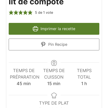
lit de compote
5
de 1 vote
Imprimer la recette
Pin Recipe
TEMPS DE
TEMPS DE
TEMPS
PRÉPARATION
CUISSON
TOTAL
minutes
minutes
heure
45
min
15
min
1
h
TYPE DE PLAT