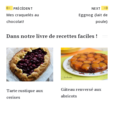
Navigation
PRÉCÉDENT
NEXT
de
Mes craquelés au
Eggnog {lait de
l’article
chocolat!
poule}
Dans notre livre de recettes faciles !
Gâteau renversé aux
Tarte rustique aux
abricots
cerises