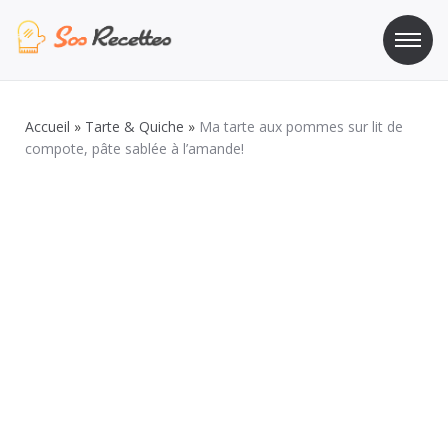
Aller
au
contenu
Sos Recette
Recettes de cuisine de A à Z
Accueil
»
Tarte & Quiche
»
Ma tarte aux pommes sur lit de
compote, pâte sablée à l’amande!