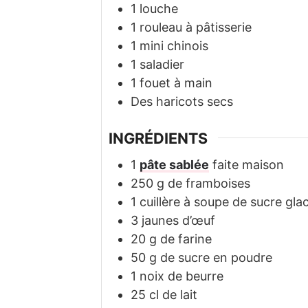
1 louche
1 rouleau à pâtisserie
1 mini chinois
1 saladier
1 fouet à main
Des haricots secs
INGRÉDIENTS
1
pâte sablée
faite maison
250
g
de framboises
1
cuillère à soupe de sucre gla
3
jaunes d’œuf
20
g
de farine
50
g
de sucre en poudre
1
noix de beurre
25
cl
de lait