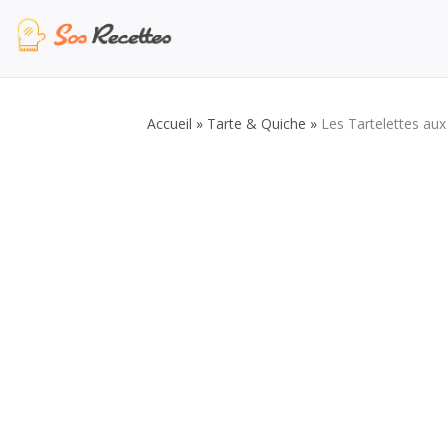
Aller
au
contenu
Sos Recette
Recettes de cuisine de A à Z
Accueil
»
Tarte & Quiche
»
Les Tartelettes au