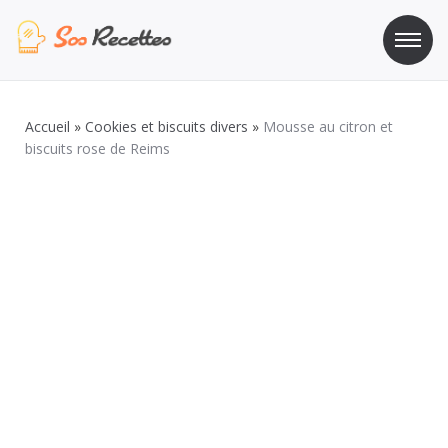
Aller
au
contenu
Sos Recette
Recettes de cuisine de A à Z
Accueil
»
Cookies et biscuits divers
»
Mousse au citron et
biscuits rose de Reims