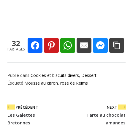
32
PARTAGES
Publié dans
Cookies et biscuits divers
,
Dessert
Étiqueté
Mousse au citron
,
rose de Reims
Navigation
PRÉCÉDENT
NEXT
de
Les Galettes
Tarte au chocolat
l’article
Bretonnes
amandes