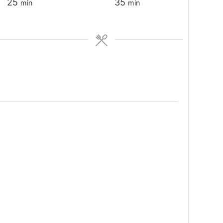
minutes
minutes
25
35
min
min