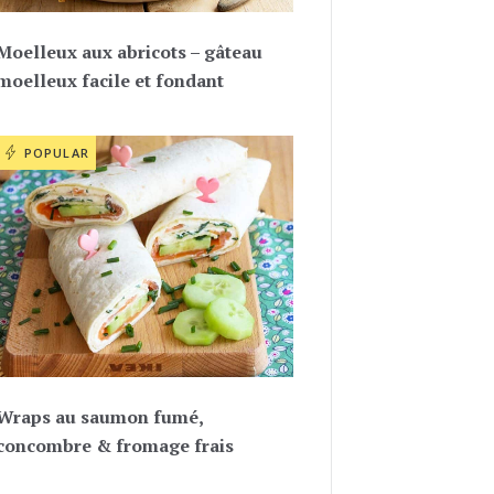
Moelleux aux abricots – gâteau
moelleux facile et fondant
POPULAR
Wraps au saumon fumé,
concombre & fromage frais