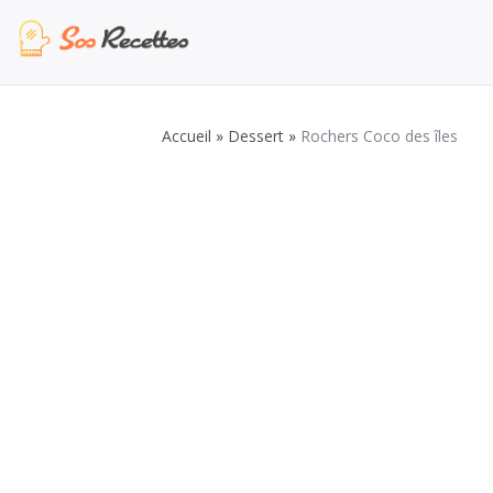
Aller
au
contenu
Sos Recette
Recettes de cuisine de A à Z
Accueil
»
Dessert
»
Rochers Coco des îles