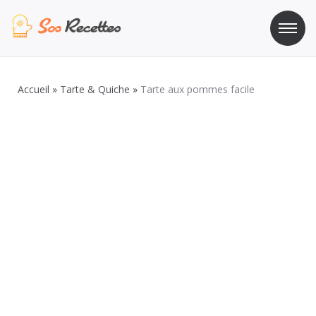
Aller
au
contenu
Sos Recette
Recettes de cuisine de A à Z
Accueil
»
Tarte & Quiche
»
Tarte aux pommes facile