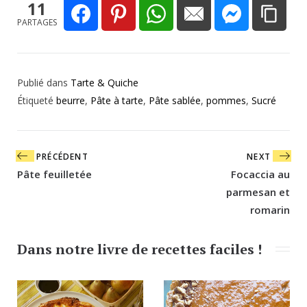
11
PARTAGES
Publié dans
Tarte & Quiche
Étiqueté
beurre
,
Pâte à tarte
,
Pâte sablée
,
pommes
,
Sucré
Navigation
PRÉCÉDENT
NEXT
de
Pâte feuilletée
Focaccia au
l’article
parmesan et
romarin
Dans notre livre de recettes faciles !