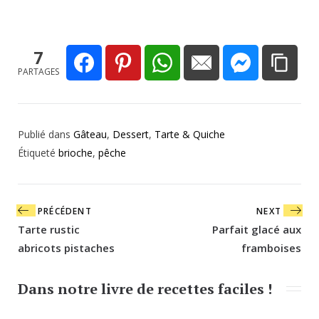
7
PARTAGES
Publié dans
Gâteau
,
Dessert
,
Tarte & Quiche
Étiqueté
brioche
,
pêche
Navigation
PRÉCÉDENT
NEXT
de
Tarte rustic
Parfait glacé aux
l’article
abricots pistaches
framboises
Dans notre livre de recettes faciles !