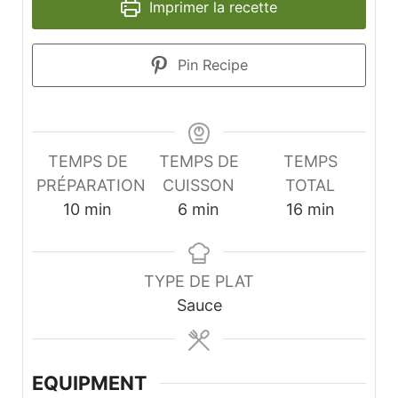
Imprimer la recette
Pin Recipe
TEMPS DE
TEMPS DE
TEMPS
PRÉPARATION
CUISSON
TOTAL
minutes
minutes
minutes
10
min
6
min
16
min
TYPE DE PLAT
Sauce
EQUIPMENT