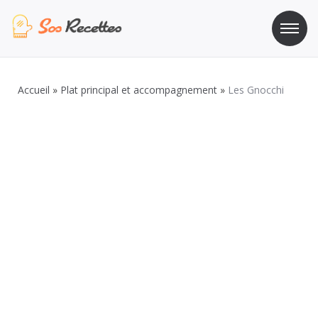
Aller
au
contenu
Sos Recette
Recettes de cuisine de A à Z
Accueil
»
Plat principal et accompagnement
»
Les Gnocchi