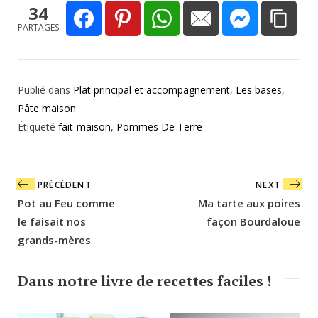
34
PARTAGES
Publié dans
Plat principal et accompagnement
,
Les bases
,
Pâte maison
Étiqueté
fait-maison
,
Pommes De Terre
Navigation
PRÉCÉDENT
NEXT
de
Pot au Feu comme
Ma tarte aux poires
l’article
le faisait nos
façon Bourdaloue
grands-mères
Dans notre livre de recettes faciles !