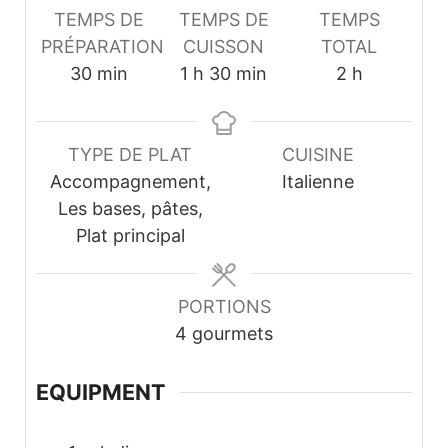
TEMPS DE
TEMPS DE
TEMPS
PRÉPARATION
CUISSON
TOTAL
minutes
heure
minutes
heures
30
min
1
h
30
min
2
h
TYPE DE PLAT
CUISINE
Accompagnement,
Italienne
Les bases, pâtes,
Plat principal
PORTIONS
4
gourmets
EQUIPMENT