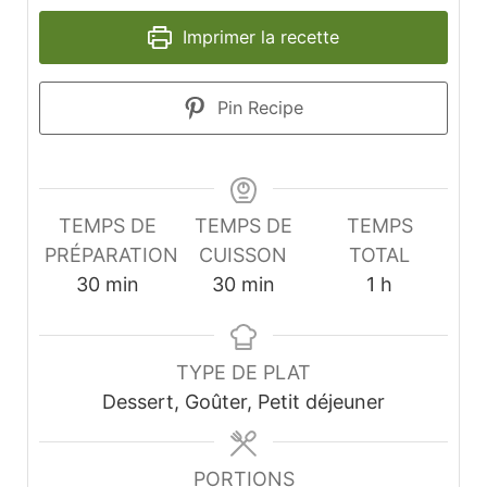
Imprimer la recette
Pin Recipe
TEMPS DE
TEMPS DE
TEMPS
PRÉPARATION
CUISSON
TOTAL
minutes
minutes
heure
30
min
30
min
1
h
TYPE DE PLAT
Dessert, Goûter, Petit déjeuner
PORTIONS