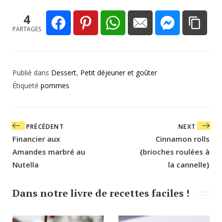
4
PARTAGES
Publié dans
Dessert
,
Petit déjeuner et goûter
Étiqueté
pommes
Navigation
PRÉCÉDENT
NEXT
de
Financier aux
Cinnamon rolls
l’article
Amandes marbré au
{brioches roulées à
Nutella
la cannelle}
Dans notre livre de recettes faciles !