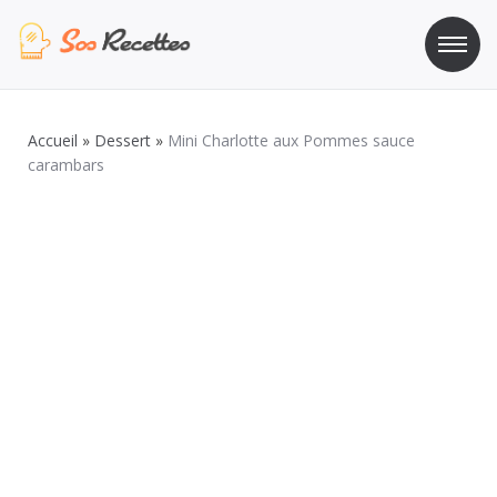
Aller
au
contenu
Sos Recette
Recettes de cuisine de A à Z
Accueil
»
Dessert
»
Mini Charlotte aux Pommes sauce
carambars